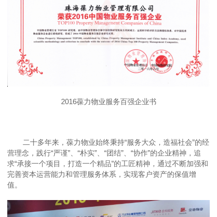
2016葆力物业服务百强企业书
二十多年来，葆力物业始终秉持“服务大众，造福社会”的经
营理念，践行“严谨”、“朴实”、“团结”、“协作”的企业精神，追
求“承接一个项目，打造一个精品”的工匠精神，通过不断加强和
完善资本运营能力和管理服务体系，实现客户资产的保值增
值。