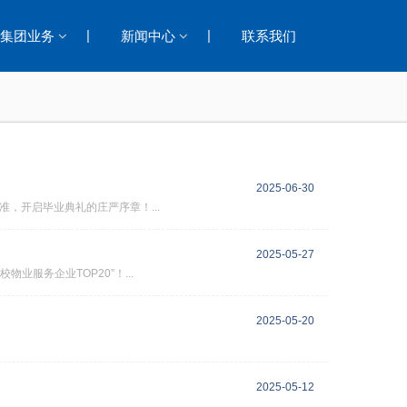
|
|
集团业务
新闻中心
联系我们
2025-06-30
，开启毕业典礼的庄严序章！...
2025-05-27
业服务企业TOP20”！...
2025-05-20
2025-05-12