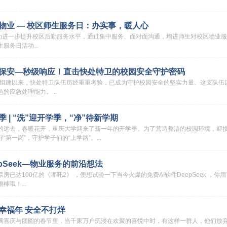
物业 — 校区师生服务日：办实事，暖人心
日为进一步提升校区后勤服务水平，通过集中服务、面对面沟通，增进师生对校区物业
服务日活动...
保安—秒级响应！直击快处特卫的校园安全守护密码
3年组建以来，快处特卫队伍历经重重考验，已成为守护校园安全的坚实力量。这支队
的应急处理能力。...
 | “洗”迎开学季，“净”待新学期
的远去，春暖花开，重庆大学迎来了新一年的开学季。为了营造整洁的校园环境，迎
“第一岗”，守护学子们的“上学路”。...
epSeek—物业服务的前沿想法
房已达100亿的《哪吒2》 ，便想试验一下当今火爆的免费AI软件DeepSeek ，你
棒哦！...
幸福年 安全不打烊
满喜庆与团圆的春节里，当千家万户沉浸在欢聚的喜悦中时，有这样一群人，他们放