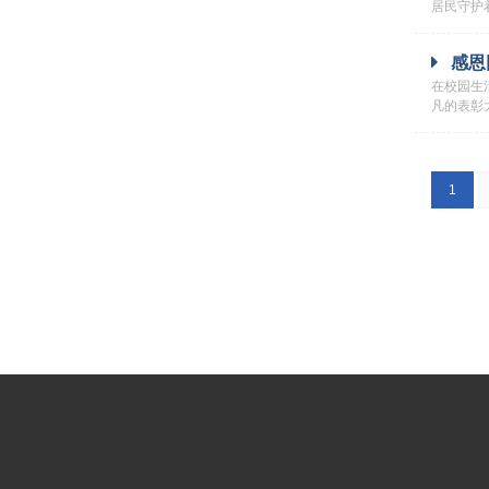
居民守护着
感恩
在校园生
凡的表彰大
1