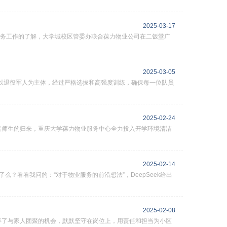
2025-03-17
服务工作的了解，大学城校区管委办联合葆力物业公司在二饭堂广
2025-03-05
伍以退役军人为主体，经过严格选拔和高强度训练，确保每一位队员
2025-02-24
接师生的归来，重庆大学葆力物业服务中心全力投入开学环境清洁
2025-02-14
用了么？看看我问的：“对于物业服务的前沿想法”，DeepSeek给出
2025-02-08
弃了与家人团聚的机会，默默坚守在岗位上，用责任和担当为小区