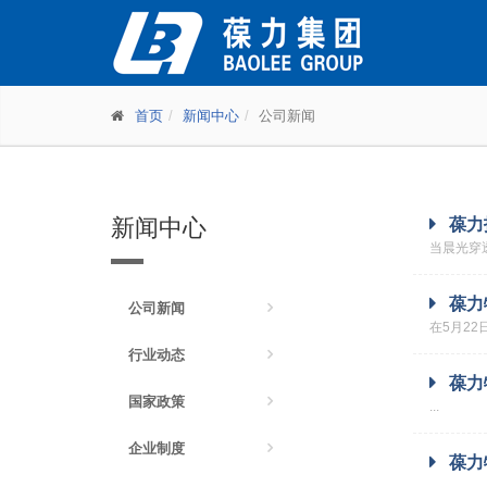
首页
新闻中心
公司新闻
新闻中心
葆力
当晨光穿
葆力
公司新闻
在5月22
行业动态
葆力
国家政策
...
企业制度
葆力
...