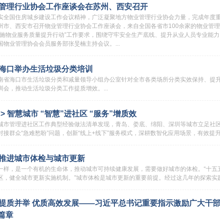
管理行业协会工作座谈会在苏州、西安召开
实全国住房城乡建设工作会议精神，广泛凝聚地方物业管理行业协会力量，完成年度重
州市、西安市召开物业管理行业协会工作座谈会，来自全国各省市100余家的物业管理
实施物业服务质量提升行动”工作要求，围绕守牢安全生产底线、提升从业人员专业能
国物业管理协会会员服务部张旻楠主持会议。...
海口举办生活垃圾分类培训
南省海口市生活垃圾分类和减量领导小组办公室针对全市各类场所分类实效保持、提升
训会，推动生活垃圾分类工作提质增效。...
> 智慧城市 “智慧”进社区 “服务”增质效
城市管理进社区工作典型经验做法清单发现，青岛、娄底、绵阳、深圳等城市立足社区
对接群众“急难愁盼”问题，创新“线上+线下”服务模式，深耕数智化应用场景，有效提升
推进城市体检与城市更新
一样，是一个有机的生命体，推动城市可持续健康发展，需要做好城市的体检。“十五
区，健全城市更新实施机制。”城市体检是城市更新的重要前提。经过这几年的探索实践，“
提质并举 优质高效发展——习近平总书记重要指示激励广大干
篇章