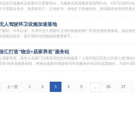
书记近日就服务业发展作出重要指示，为服务业高质量发展指明方向。4月7日至8日
大干部群众表示，将真抓实干、主动作为，持续扩大有效供给，加强服务标准和质量品牌
无人驾驶环卫设施加速落地
了解到，今年以来，天津市无人驾驶环卫清扫设备的推广应用呈现快速落地、稳步推
业智能化转型、提升城市治理效能的重要抓手。...
徐汇打造“物业+居家养老”服务站
上居家养老，老年人在家门口能享受到怎样的服务？上海市徐汇区斜土街道上线“物业+
应快”的养老服务枢纽，将物业服务的便捷性与养老服务的专业性深度融合，为老年居民筑起
上一页
1
2
3
4
5
26
27
...