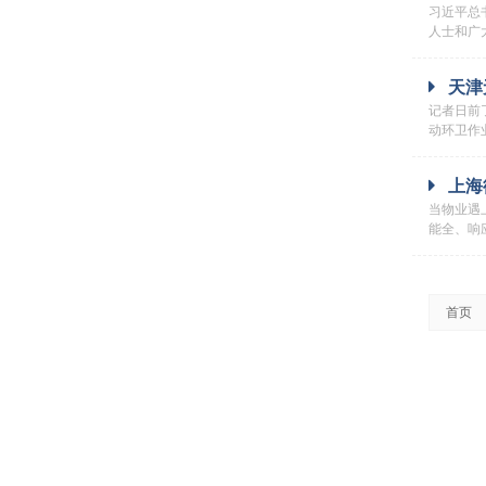
习近平总
人士和广
天津
记者日前
动环卫作
上海
当物业遇
能全、响
首页