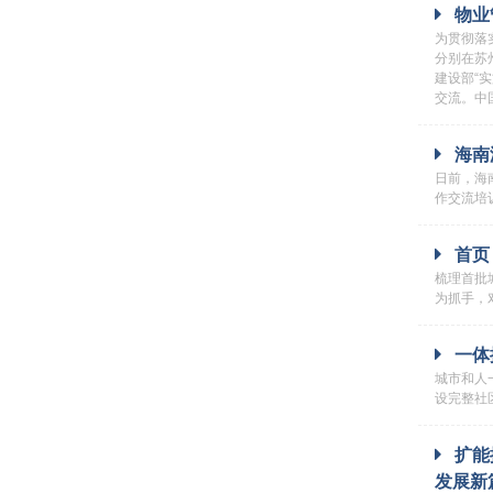
物业
为贯彻落
分别在苏
建设部“
交流。中
海南
日前，海
作交流培
首页 
梳理首批
为抓手，
一体
城市和人
设完整社
扩能
发展新